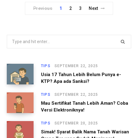
Previous
1
2
3
Next
S
e
a
r
TIPS
SEPTEMBER 22, 2025
c
Usia 17 Tahun Lebih Belum Punya e-
h
KTP? Apa ada Sanksi?
f
o
TIPS
SEPTEMBER 22, 2025
r
Mau Sertifikat Tanah Lebih Aman? Coba
Versi Elektroniknya!
:
TIPS
SEPTEMBER 20, 2025
Simak! Syarat Balik Nama Tanah Warisan