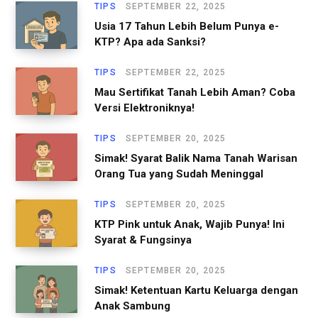
TIPS
SEPTEMBER 22, 2025
c
Usia 17 Tahun Lebih Belum Punya e-
h
KTP? Apa ada Sanksi?
f
o
TIPS
SEPTEMBER 22, 2025
r
Mau Sertifikat Tanah Lebih Aman? Coba
Versi Elektroniknya!
:
TIPS
SEPTEMBER 20, 2025
Simak! Syarat Balik Nama Tanah Warisan
Orang Tua yang Sudah Meninggal
TIPS
SEPTEMBER 20, 2025
KTP Pink untuk Anak, Wajib Punya! Ini
Syarat & Fungsinya
TIPS
SEPTEMBER 20, 2025
Simak! Ketentuan Kartu Keluarga dengan
Anak Sambung