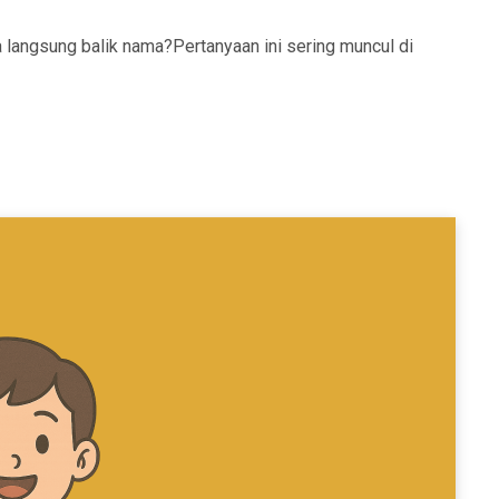
 langsung balik nama?Pertanyaan ini sering muncul di