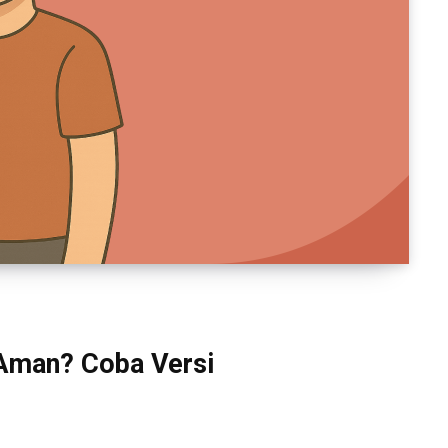
 Aman? Coba Versi