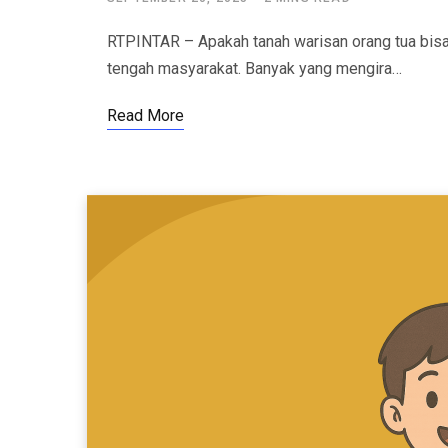
RTPINTAR – Apakah tanah warisan orang tua bisa
tengah masyarakat. Banyak yang mengira…
Read More