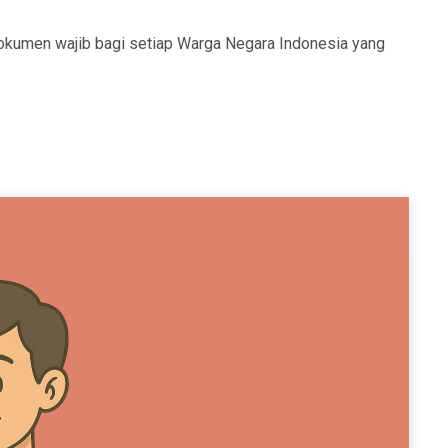
kumen wajib bagi setiap Warga Negara Indonesia yang