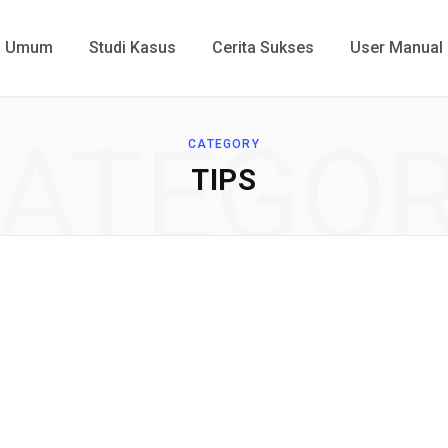
Umum
Studi Kasus
Cerita Sukses
User Manual
ATEGO
CATEGORY
TIPS