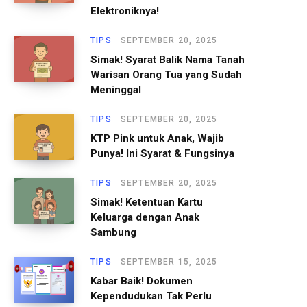
Elektroniknya!
TIPS
SEPTEMBER 20, 2025
Simak! Syarat Balik Nama Tanah
Warisan Orang Tua yang Sudah
Meninggal
TIPS
SEPTEMBER 20, 2025
KTP Pink untuk Anak, Wajib
Punya! Ini Syarat & Fungsinya
TIPS
SEPTEMBER 20, 2025
Simak! Ketentuan Kartu
Keluarga dengan Anak
Sambung
TIPS
SEPTEMBER 15, 2025
Kabar Baik! Dokumen
Kependudukan Tak Perlu