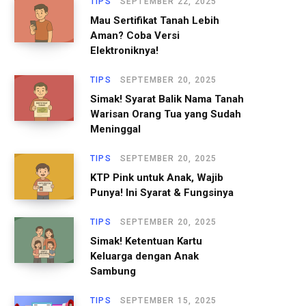
o
TIPS
SEPTEMBER 22, 2025
r
Mau Sertifikat Tanah Lebih
Aman? Coba Versi
:
Elektroniknya!
TIPS
SEPTEMBER 20, 2025
Simak! Syarat Balik Nama Tanah
Warisan Orang Tua yang Sudah
Meninggal
TIPS
SEPTEMBER 20, 2025
KTP Pink untuk Anak, Wajib
Punya! Ini Syarat & Fungsinya
TIPS
SEPTEMBER 20, 2025
Simak! Ketentuan Kartu
Keluarga dengan Anak
Sambung
TIPS
SEPTEMBER 15, 2025