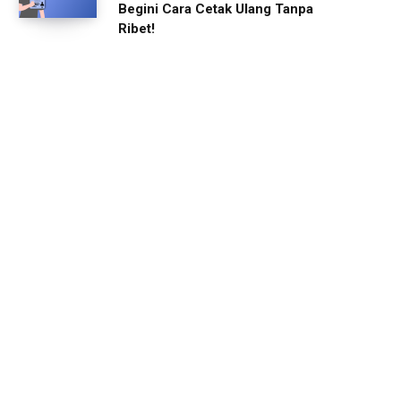
Begini Cara Cetak Ulang Tanpa
Ribet!