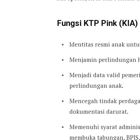
Fungsi KTP Pink (KIA)
Identitas resmi anak unt
Menjamin perlindungan h
Menjadi data valid peme
perlindungan anak.
Mencegah tindak perdag
dokumentasi darurat.
Memenuhi syarat administr
membuka tabungan, BPJS, 