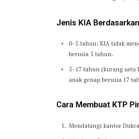
Jenis KIA Berdasarkan
0–5 tahun: KIA tidak men
berusia 5 tahun.
5–17 tahun (kurang satu h
anak genap berusia 17 ta
Cara Membuat KTP Pi
Mendatangi kantor Dukca