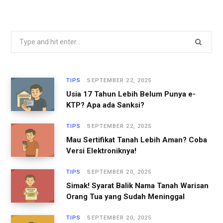
S
e
a
r
TIPS
SEPTEMBER 22, 2025
c
Usia 17 Tahun Lebih Belum Punya e-
h
KTP? Apa ada Sanksi?
f
TIPS
SEPTEMBER 22, 2025
o
Mau Sertifikat Tanah Lebih Aman? Coba
r
Versi Elektroniknya!
:
TIPS
SEPTEMBER 20, 2025
Simak! Syarat Balik Nama Tanah Warisan
Orang Tua yang Sudah Meninggal
TIPS
SEPTEMBER 20, 2025