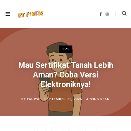
F
I
a
n
c
s
e
t
b
a
o
g
o
r
k
a
m
TIPS
Mau Sertifikat Tanah Lebih
Aman? Coba Versi
Elektroniknya!
BY
FADWA
SEPTEMBER 22, 2025
3 MINS READ