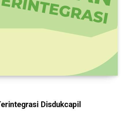
Terintegrasi Disdukcapil