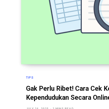
TIPS
Gak Perlu Ribet! Cara Cek 
Kependudukan Secara Onlin
JULY 24, 2025
2 MINS READ