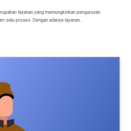
merupakan layanan yang memungkinkan pengurusan
m satu proses. Dengan adanya layanan…