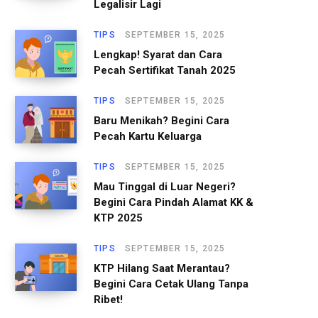
Legalisir Lagi
TIPS
SEPTEMBER 15, 2025
Lengkap! Syarat dan Cara
Pecah Sertifikat Tanah 2025
TIPS
SEPTEMBER 15, 2025
Baru Menikah? Begini Cara
Pecah Kartu Keluarga
TIPS
SEPTEMBER 15, 2025
Mau Tinggal di Luar Negeri?
Begini Cara Pindah Alamat KK &
KTP 2025
TIPS
SEPTEMBER 15, 2025
KTP Hilang Saat Merantau?
Begini Cara Cetak Ulang Tanpa
Ribet!