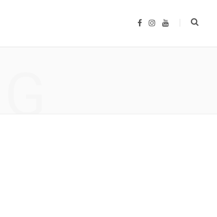
F
I
Y
a
n
o
c
s
u
e
t
T
b
a
u
o
g
b
NG
o
r
e
k
a
m