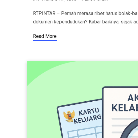
SEPTEMBER 15, 2025
2 MINS READ
RTPINTAR – Pernah merasa ribet harus bolak-bali
dokumen kependudukan? Kabar baiknya, sejak a
Read More