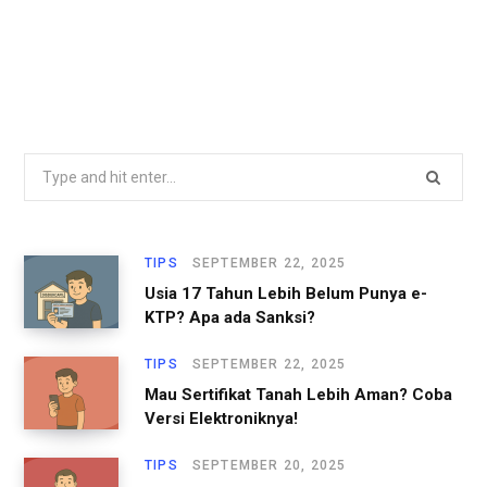
S
e
a
r
TIPS
SEPTEMBER 22, 2025
c
Usia 17 Tahun Lebih Belum Punya e-
h
KTP? Apa ada Sanksi?
f
o
TIPS
SEPTEMBER 22, 2025
r
Mau Sertifikat Tanah Lebih Aman? Coba
Versi Elektroniknya!
:
TIPS
SEPTEMBER 20, 2025