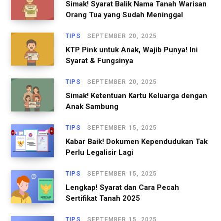
Simak! Syarat Balik Nama Tanah Warisan
Orang Tua yang Sudah Meninggal
TIPS
SEPTEMBER 20, 2025
KTP Pink untuk Anak, Wajib Punya! Ini
Syarat & Fungsinya
TIPS
SEPTEMBER 20, 2025
Simak! Ketentuan Kartu Keluarga dengan
Anak Sambung
TIPS
SEPTEMBER 15, 2025
Kabar Baik! Dokumen Kependudukan Tak
Perlu Legalisir Lagi
TIPS
SEPTEMBER 15, 2025
Lengkap! Syarat dan Cara Pecah
Sertifikat Tanah 2025
TIPS
SEPTEMBER 15, 2025