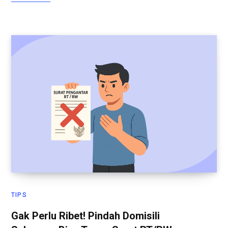
TIPS
Gak Perlu Ribet! Pindah Domisili