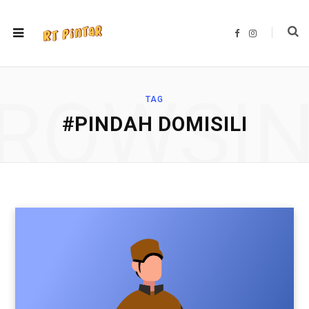
F
I
a
n
c
s
e
t
b
a
o
g
o
r
ROWSI
k
a
TAG
m
#PINDAH DOMISILI