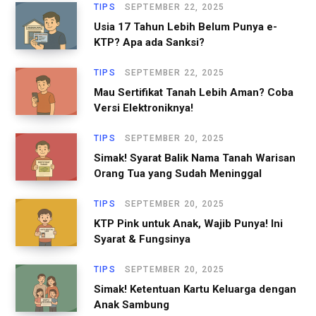
TIPS
SEPTEMBER 22, 2025
c
Usia 17 Tahun Lebih Belum Punya e-
h
KTP? Apa ada Sanksi?
f
o
TIPS
SEPTEMBER 22, 2025
r
Mau Sertifikat Tanah Lebih Aman? Coba
Versi Elektroniknya!
:
TIPS
SEPTEMBER 20, 2025
Simak! Syarat Balik Nama Tanah Warisan
Orang Tua yang Sudah Meninggal
TIPS
SEPTEMBER 20, 2025
KTP Pink untuk Anak, Wajib Punya! Ini
Syarat & Fungsinya
TIPS
SEPTEMBER 20, 2025
Simak! Ketentuan Kartu Keluarga dengan
Anak Sambung