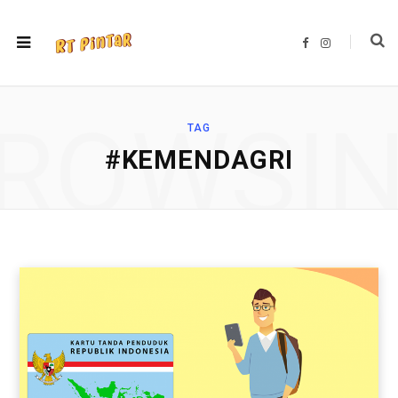
F
I
a
n
c
s
e
t
b
a
o
g
o
r
ROWSI
k
a
TAG
m
#KEMENDAGRI