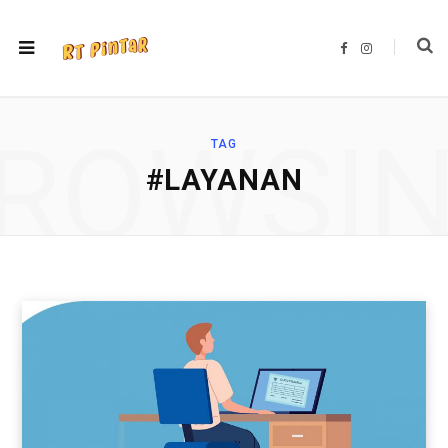
F
I
a
n
c
s
e
t
b
a
o
g
o
r
ROWSI
k
a
TAG
m
#LAYANAN