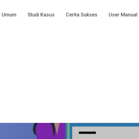
Umum
Studi Kasus
Cerita Sukses
User Manual