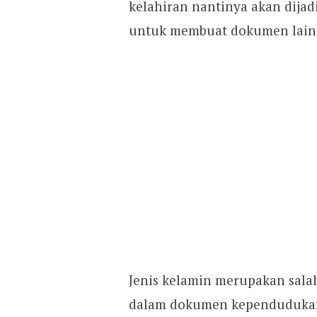
kelahiran nantinya akan dija
untuk membuat dokumen lain
Jenis kelamin merupakan salah
dalam dokumen kependudukan. 