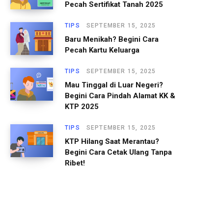
Pecah Sertifikat Tanah 2025
TIPS
SEPTEMBER 15, 2025
Baru Menikah? Begini Cara
Pecah Kartu Keluarga
TIPS
SEPTEMBER 15, 2025
Mau Tinggal di Luar Negeri?
Begini Cara Pindah Alamat KK &
KTP 2025
TIPS
SEPTEMBER 15, 2025
KTP Hilang Saat Merantau?
Begini Cara Cetak Ulang Tanpa
Ribet!