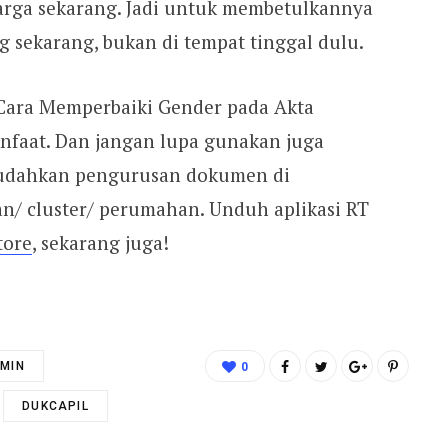
uarga sekarang. Jadi untuk membetulkannya
ng sekarang, bukan di tempat tinggal dulu.
t Cara Memperbaiki Gender pada Akta
nfaat. Dan jangan lupa gunakan juga
mudahkan pengurusan dokumen di
/ cluster/ perumahan. Unduh aplikasi RT
tore
, sekarang juga!
AMIN
0
DUKCAPIL