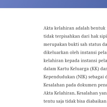
Akta kelahiran adalah bentuk 
tidak terpisahkan dari hak sip
merupakan bukti sah status da
dikeluarkan oleh instansi pel
kelahiran kepada instansi pel
dalam Kartu Keluarga (KK) d
Kependudukan (NIK) sebagai 
Kesalahan pada dokumen pendu
Akta Kelahiran. Kesalahan yan
tentu saja tidak bisa diabaika