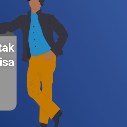
tak
isa