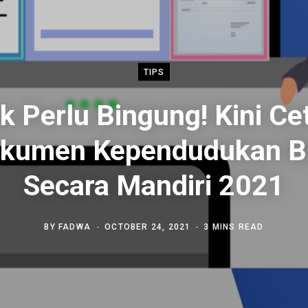
TIPS
k Perlu Bingung! Kini Ce
kumen Kependudukan B
Secara Mandiri 2021
BY
FADWA
OCTOBER 24, 2021
3 MINS READ