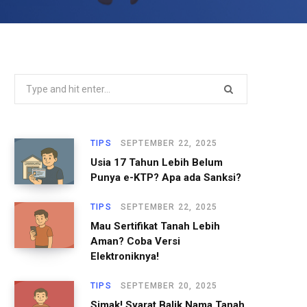
S
e
a
r
TIPS
SEPTEMBER 22, 2025
c
Usia 17 Tahun Lebih Belum
h
Punya e-KTP? Apa ada Sanksi?
f
o
TIPS
SEPTEMBER 22, 2025
r
Mau Sertifikat Tanah Lebih
Aman? Coba Versi
:
Elektroniknya!
TIPS
SEPTEMBER 20, 2025
Simak! Syarat Balik Nama Tanah