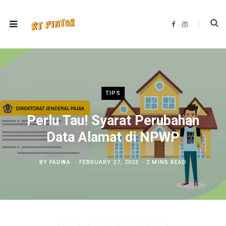
F
I
a
n
c
s
e
t
b
a
o
g
o
r
k
a
m
TIPS
Perlu Tau! Syarat Perubahan
Data Alamat di NPWP
BY
FADWA
FEBRUARY 27, 2023
2 MINS READ