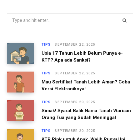
S
e
a
r
TIPS
SEPTEMBER 22, 2025
c
Usia 17 Tahun Lebih Belum Punya e-
h
KTP? Apa ada Sanksi?
f
TIPS
SEPTEMBER 22, 2025
o
Mau Sertifikat Tanah Lebih Aman? Coba
r
Versi Elektroniknya!
:
TIPS
SEPTEMBER 20, 2025
Simak! Syarat Balik Nama Tanah Warisan
Orang Tua yang Sudah Meninggal
TIPS
SEPTEMBER 20, 2025
KTP Pink untuk Anak, Wajib Punya! Ini