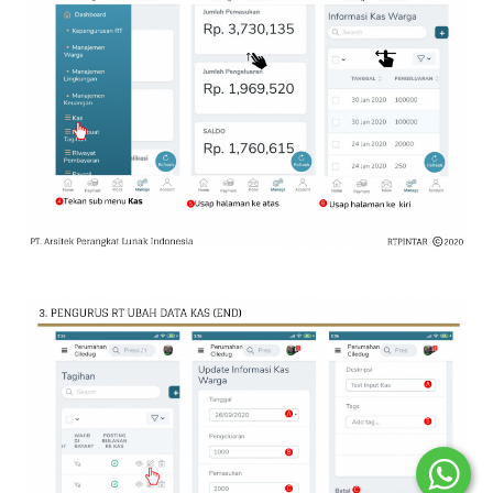
Perlu Legalisir Lagi
TIPS
SEPTEMBER 15, 2025
Lengkap! Syarat dan Cara Pecah
Sertifikat Tanah 2025
TIPS
SEPTEMBER 15, 2025
Baru Menikah? Begini Cara Pecah Kartu
Keluarga
TIPS
SEPTEMBER 15, 2025
Mau Tinggal di Luar Negeri? Begini Cara
Pindah Alamat KK & KTP 2025
TIPS
SEPTEMBER 15, 2025
KTP Hilang Saat Merantau? Begini Cara
Cetak Ulang Tanpa Ribet!