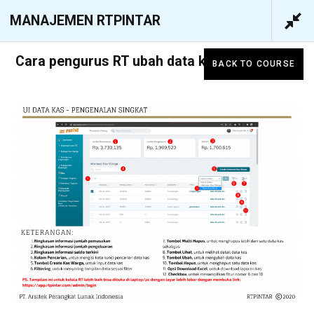
MANAJEMEN RTPINTAR
F
I
a
n
c
s
Cara pengurus RT ubah data kas
e
t
BACK TO COURSE
b
a
o
g
o
r
k
a
m