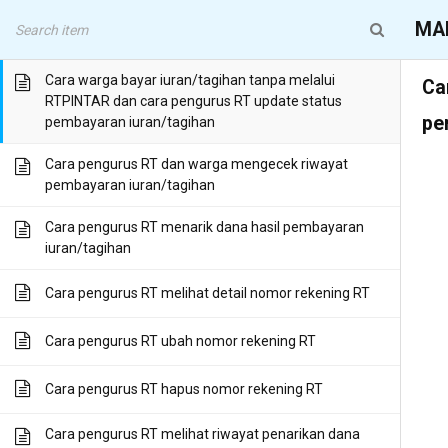
menggunakan metode pembayaran ATM/Bank
MA
Transfer
Cara warga bayar iuran/tagihan tanpa melalui
Ca
RTPINTAR dan cara pengurus RT update status
pe
pembayaran iuran/tagihan
Cara pengurus RT dan warga mengecek riwayat
pembayaran iuran/tagihan
Cara pengurus RT menarik dana hasil pembayaran
iuran/tagihan
Cara pengurus RT melihat detail nomor rekening RT
Cara pengurus RT ubah nomor rekening RT
Cara pengurus RT hapus nomor rekening RT
Cara pengurus RT melihat riwayat penarikan dana