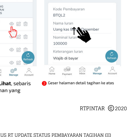
S
e
a
r
TIPS
SEPTEMBER 22, 2025
c
Usia 17 Tahun Lebih Belum
h
Punya e-KTP? Apa ada Sanksi?
f
o
TIPS
SEPTEMBER 22, 2025
r
Mau Sertifikat Tanah Lebih
Aman? Coba Versi
:
Elektroniknya!
TIPS
SEPTEMBER 20, 2025
Simak! Syarat Balik Nama Tanah
Warisan Orang Tua yang Sudah
Meninggal
TIPS
SEPTEMBER 20, 2025