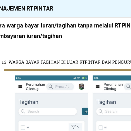
NAJEMEN RTPINTAR
Umum
Studi Kasus
Cerita Sukses
User Manual
ra warga bayar iuran/tagihan tanpa melalui RTPI
mbayaran iuran/tagihan