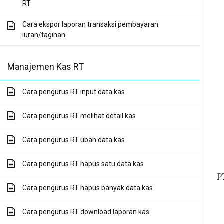
RT
Cara ekspor laporan transaksi pembayaran
iuran/tagihan
Manajemen Kas RT
Cara pengurus RT input data kas
Cara pengurus RT melihat detail kas
Cara pengurus RT ubah data kas
Cara pengurus RT hapus satu data kas
Cara pengurus RT hapus banyak data kas
Cara pengurus RT download laporan kas